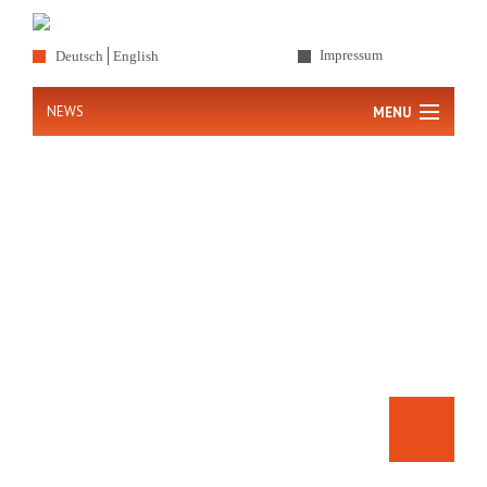
Impressum
Deutsch
English
NEWS
MENU
Startseite
Agentur
Leistungen
Referenzen
News
Kontakt