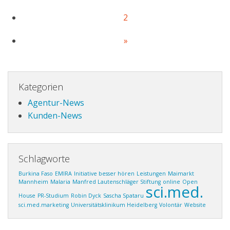
2
»
Kategorien
Agentur-News
Kunden-News
Schlagworte
Burkina Faso
EMIRA
Initiative besser hören
Leistungen
Maimarkt
Mannheim
Malaria
Manfred Lautenschläger Stiftung
online
Open
sci.med.
House
PR-Studium
Robin Dyck
Sascha Spataru
sci.med.marketing
Universitätsklinikum Heidelberg
Volontär
Website