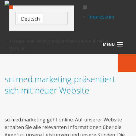
Impressum
Deutsch
sci.med.marketing präsentiert sich mit neuer
MENU
Website
Startseite
Agentur
sci.med.marketing präsentiert
Leistungen
sich mit neuer Website
Referenzen
News
sci.med.marketing geht online. Auf unserer Website
Kontakt
erhalten Sie alle relevanten Informationen über die
Agentur, unsere Leistungen und unsere Kunden. Die