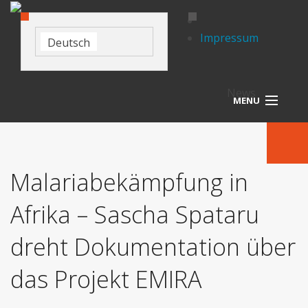
Impressum
Deutsch
News
MENU
Startseite
Agentur
Malariabekämpfung in
Leistungen
Afrika – Sascha Spataru
Referenzen
dreht Dokumentation über
News
das Projekt EMIRA
Kontakt